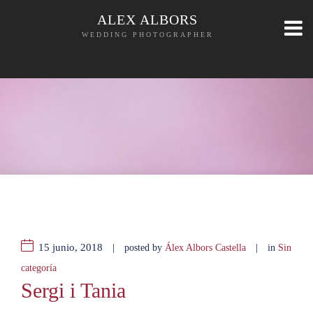
ALEX ALBORS
WEDDING PHOTOGRAPHER
15 junio, 2018
|
|
posted by
Álex Albors Castella
in
Sin
categoría
Sergi i Tania