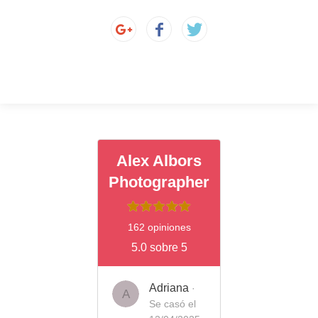
Alex Albors
Photographer
162 opiniones
5.0 sobre 5
Adriana
·
A
Se casó el