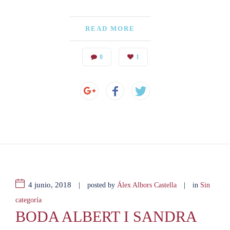
READ MORE
0
1
4 junio, 2018
|
|
posted by
Álex Albors Castella
in
Sin
categoría
BODA ALBERT I SANDRA