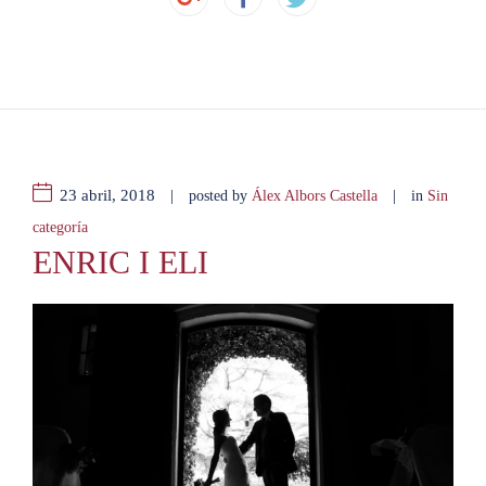
23 abril, 2018
|
|
posted by
Álex Albors Castella
in
Sin
categoría
ENRIC I ELI