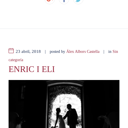
23 abril, 2018
|
|
posted by
Álex Albors Castella
in
Sin
categoría
ENRIC I ELI