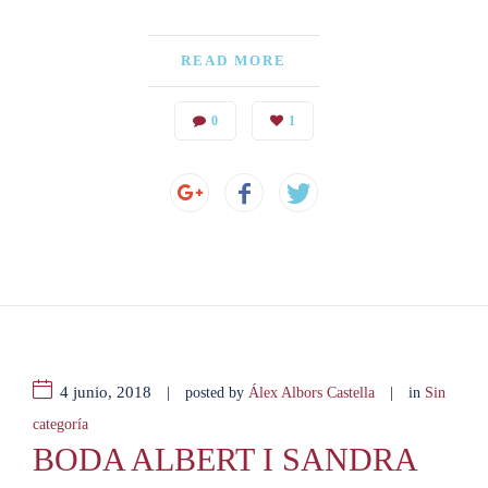
READ MORE
0
1
4 junio, 2018
|
|
posted by
Álex Albors Castella
in
Sin
categoría
BODA ALBERT I SANDRA