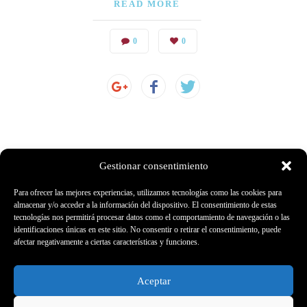
READ MORE
0
0
Gestionar consentimiento
Para ofrecer las mejores experiencias, utilizamos tecnologías como las cookies para
Lee
nuestras opiniones
en
almacenar y/o acceder a la información del dispositivo. El consentimiento de estas
tecnologías nos permitirá procesar datos como el comportamiento de navegación o las
identificaciones únicas en este sitio. No consentir o retirar el consentimiento, puede
afectar negativamente a ciertas características y funciones.
Aceptar